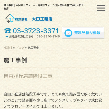
施工事例｜水回りリフォーム・内装リフォームは目黒区の株式会社大口工
務店
HOME
»
ブログ
»
施工事例
施工事例
自由が丘店舗階段工事
自由が丘店舗階段工事です。とても急で踏み面だ狭く危ない
とのことで踏み面を少し広げてノンスリップをタイヤ式に変
えてフロアータイルで仕上げました。