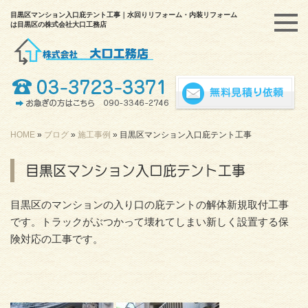
目黒区マンション入口庇テント工事｜水回りリフォーム・内装リフォーム
は目黒区の株式会社大口工務店
HOME
»
ブログ
»
施工事例
»
目黒区マンション入口庇テント工事
目黒区マンション入口庇テント工事
目黒区のマンションの入り口の庇テントの解体新規取付工事
です。トラックがぶつかって壊れてしまい新しく設置する保
険対応の工事です。