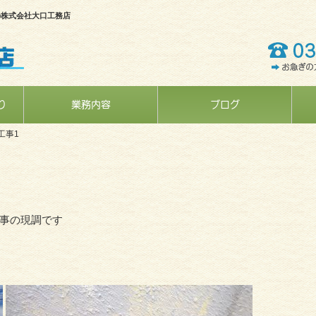
の株式会社大口工務店
り
業務内容
ブログ
工事1
事の現調です