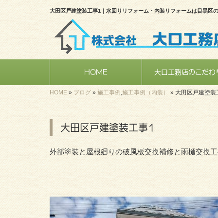
大田区戸建塗装工事1｜水回りリフォーム・内装リフォームは目黒区
HOME
大口工務店のこだわ
HOME
»
ブログ
»
施工事例
,
施工事例（内装）
»
大田区戸建塗装
大田区戸建塗装工事1
外部塗装と屋根廻りの破風板交換補修と雨樋交換工